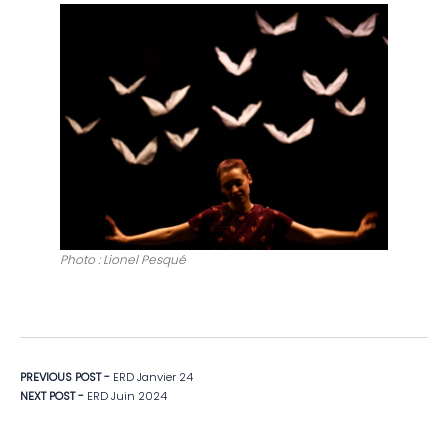
Photo : Lionel Pesqué
Navigation de l’article
Previous post:
PREVIOUS POST -
ERD Janvier 24
Next post:
NEXT POST -
ERD Juin 2024